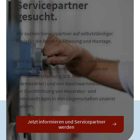
Servicepartner
gesucht.
Wir suchen Servicepartner auf selbstständiger
Basis für die Bereiche Ablesung und Montage.
Ihre Aufgabe liegt in der Montage, dem Austausch
und der Funktionskontrolle von Geräten zur
Verbrauchserfassung (z.B. Wasser- und
Wärmezähler) und von Rauchwarnmeldern, sowie
der Durchführung von Reparatur- und
Ableseaufträgen in den Liegenschaften unserer
Kunden.
Jetzt informieren und Servicepartner
werden