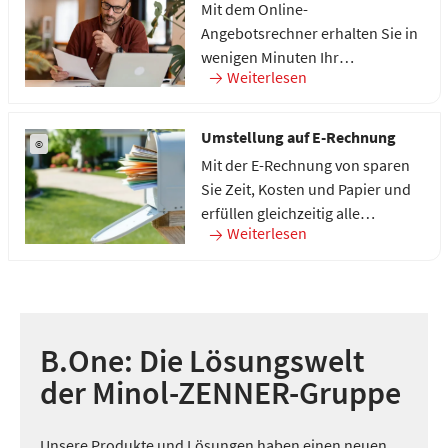
Mit dem Online-
Angebotsrechner erhalten Sie in
wenigen Minuten Ihr
Weiterlesen
individuelles Angebot über die
Erstellung der
Heizkostenabrechnung mit
Umstellung auf E-Rechnung
©
Minol.
Mit der E-Rechnung von sparen
Sie Zeit, Kosten und Papier und
erfüllen gleichzeitig alle
Weiterlesen
gesetzlichen Vorgaben. Jetzt
umstellen!
B.One: Die Lösungswelt
der Minol-ZENNER-Gruppe
Unsere Produkte und Lösungen haben einen neuen