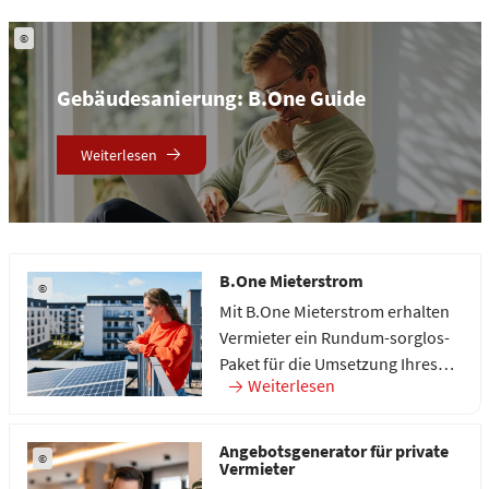
©
Gebäudesanierung: B.One Guide
Weiterlesen
B.One Mieterstrom
©
Mit B.One Mieterstrom erhalten
Vermieter ein Rundum-sorglos-
Paket für die Umsetzung Ihres
Weiterlesen
Projektes. Von der Analyse bis
zum Betrieb.
Angebotsgenerator für private
©
Vermieter