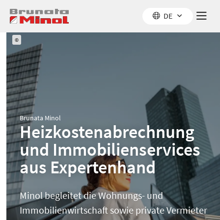
Z
Z
Z
DE
u
u
u
m
m
r
I
M
S
©
n
e
u
h
n
c
a
ü
h
l
e
t
Brunata Minol
Heizkostenabrechnung
und Immobilienservices
aus Expertenhand
Minol begleitet die Wohnungs- und
Immobilienwirtschaft sowie private Vermieter