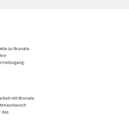
akte zu Brunata
Ihre
ternetzugang.
rbeit mit Brunata
Datenaustausch
r das