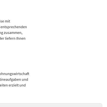
se mit
n entsprechenden
nung zusammen,
er liefern Ihnen
ohnungswirtschaft
utineaufgaben und
iten erzielt und