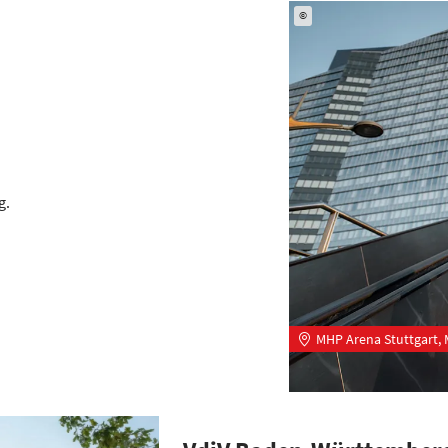
©
g.
MHP Arena Stuttgart, 