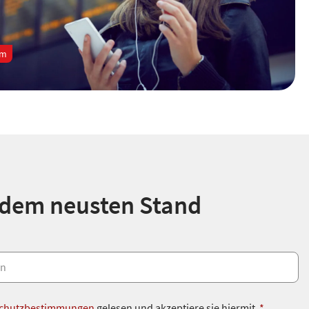
um
 dem neusten Stand
chutzbestimmungen
gelesen und akzeptiere sie hiermit.
*