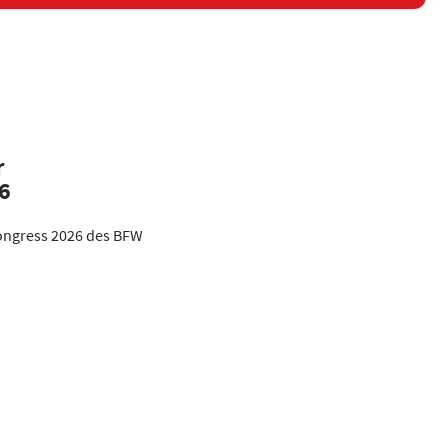
r
6
ongress 2026 des BFW