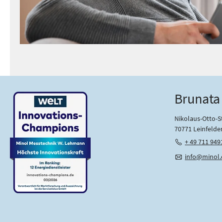
Brunata
Nikolaus-Otto-St
70771 Leinfelde
+ 49 711 949
info@minol