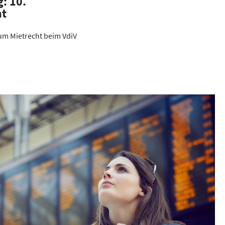
: 10.
ht
rum Mietrecht beim VdiV