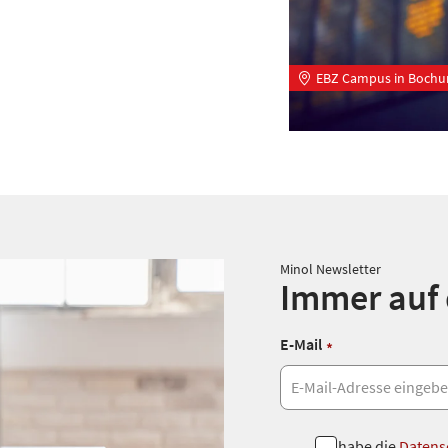
EBZ Campus in Boch
Minol Newsletter
Immer auf
E-Mail
*
D
Ich habe die
Datens