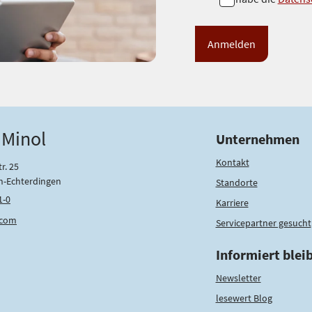
a
t
e
n
s
c
h
u
 Minol
Unternehmen
t
Kontakt
z
r. 25
n-Echterdingen
Standorte
*
1-0
Karriere
.com
Servicepartner gesucht
Informiert blei
Newsletter
lesewert Blog