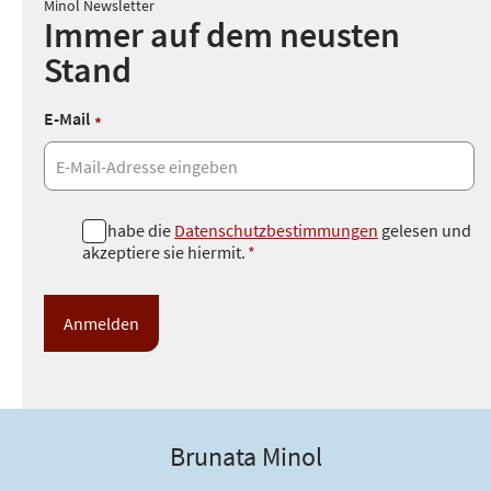
Minol Newsletter
Immer auf dem neusten
Stand
E-Mail
*
D
Ich habe die
Datenschutzbestimmungen
gelesen und
akzeptiere sie hiermit.
*
a
t
e
n
s
c
h
u
Brunata Minol
t