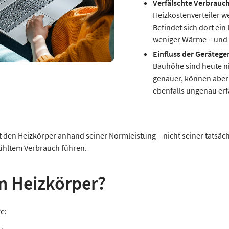
Verfälschte Verbrauc
Heizkostenverteiler w
Befindet sich dort ein 
weniger Wärme – und 
Einfluss der Gerätege
Bauhöhe sind heute ni
genauer, können aber
ebenfalls ungenau erf
t den Heizkörper anhand seiner Normleistung – nicht seiner tatsä
ühltem Verbrauch führen.
im Heizkörper?
fe: