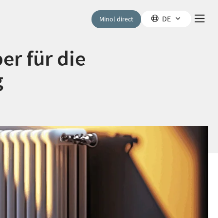
DE
Minol direct
er für die
g