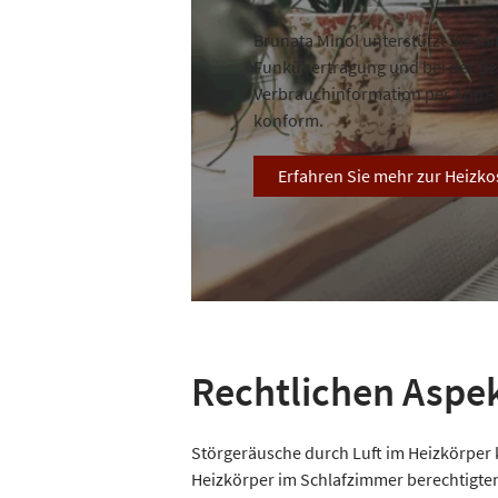
Brunata Minol unterstützt Sie mi
Funkübertragung und bei der Ber
Verbrauchinformation per App – 
konform.
Erfahren Sie mehr zur Heizk
Rechtlichen Aspe
Störgeräusche durch Luft im Heizkörper kö
Heizkörper im Schlafzimmer berechtigten 