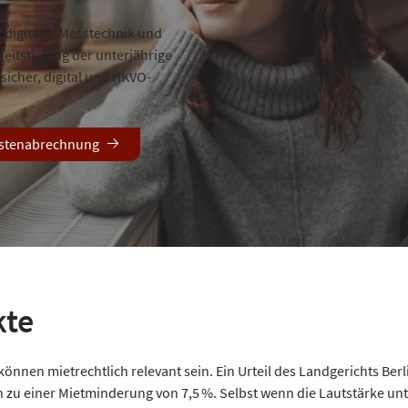
t digitaler Messtechnik und
eitstellung der unterjährige
sicher, digital und HKVO-
ostenabrechnung
kte
nnen mietrechtlich relevant sein. Ein Urteil des Landgerichts Berli
zu einer Mietminderung von 7,5 %. Selbst wenn die Lautstärke unter