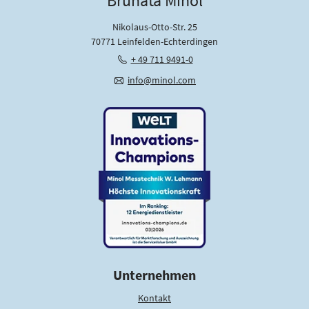
Brunata Minol
t
z
Nikolaus-Otto-Str. 25
*
70771 Leinfelden-Echterdingen
+ 49 711 9491-0
info@minol.com
Unternehmen
Kontakt