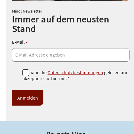
Minol Newsletter
Immer auf dem neusten
Stand
E-Mail
*
D
Ich habe die
Datenschutzbestimmungen
gelesen und
akzeptiere sie hiermit.
*
a
t
e
n
s
c
h
u