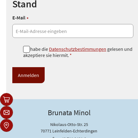
Stand
E-Mail
*
D
Ich habe die
Datenschutzbestimmungen
gelesen und
akzeptiere sie hiermit.
*
a
t
e
n
s
c
h
u
Brunata Minol
t
z
Nikolaus-Otto-Str. 25
*
70771 Leinfelden-Echterdingen