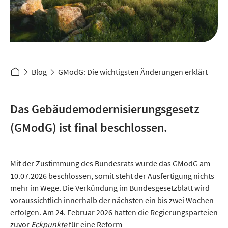
Concept of sustainable energy solution in beautifull sunset backlight. Frameless
solar panels, battery energy storage facility, wind turbines and big city with
skycrapers in background. 3d rendering.
Blog
GModG: Die wichtigsten Änderungen erklärt
Das Gebäudemodernisierungsgesetz
(GModG) ist final beschlossen.
Mit der Zustimmung des Bundesrats wurde das GModG am
10.07.2026 beschlossen, somit steht der Ausfertigung nichts
mehr im Wege. Die Verkündung im Bundesgesetzblatt wird
voraussichtlich innerhalb der nächsten ein bis zwei Wochen
erfolgen. Am 24. Februar 2026 hatten die Regierungsparteien
zuvor
Eckpunkte
für eine Reform