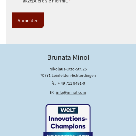
akzeptiere sie hiermit.
*
a
t
e
n
s
c
h
u
Brunata Minol
t
z
Nikolaus-Otto-Str. 25
*
70771 Leinfelden-Echterdingen
+ 49 711 9491-0
info@minol.com