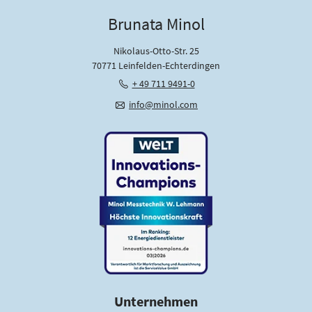
u
Brunata Minol
t
z
Nikolaus-Otto-Str. 25
*
70771 Leinfelden-Echterdingen
+ 49 711 9491-0
info@minol.com
Unternehmen