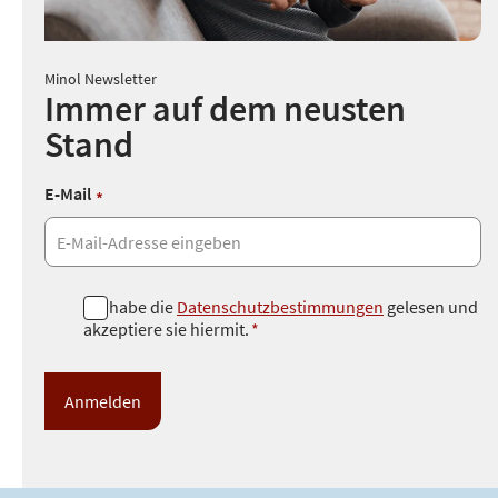
Minol Newsletter
Immer auf dem neusten
Stand
E-Mail
*
D
Ich habe die
Datenschutzbestimmungen
gelesen und
akzeptiere sie hiermit.
*
a
t
e
n
s
c
h