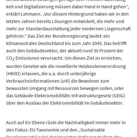
keit und Digitalisie­rung müssen dabei Hand in Hand gehen“,
erklärt Lehmann. „Vor diesem Hintergrund haben wir in den
letzten Jahren bereits Lösungen entwickelt, die mehr und
mehr zur Standardausstattung jeder modernen Liegenschaft
gehören.“ Das Ziel der Bundes­regierung lautet: ein
klimaneutrales Deutschland bis zum Jahr 2045. Das betrifft
auch den Gebäudesektor, der aktuell rund 30 Prozent der
CO
-Emissionen verursacht. Um dieses Ziel zu erreichen,
2
wurden Gesetze wie die novellierte Heiz­kosten­verordnung
(HKVO) erlassen, die u.a. durch unterjährige
Verbrauchsinformationen (uVI) die Bewohner zum
bewussten Umgang mit Ressourcen bewegen sollen, oder
das Gebäude-Elektromobilitäts-Infrastrukturgesetz (GEIG)
über den Ausbau der Elektromobilität im Gebäudesektor.
Auch auf EU-Ebene rückt die Nach­haltigkeit immer mehr in
den Fokus: EU-Taxonomie und den „Sustai­nable