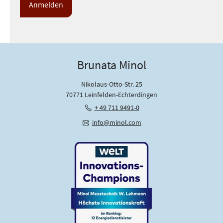
n
s
c
h
u
Brunata Minol
t
z
Nikolaus-Otto-Str. 25
*
70771 Leinfelden-Echterdingen
+ 49 711 9491-0
info@minol.com