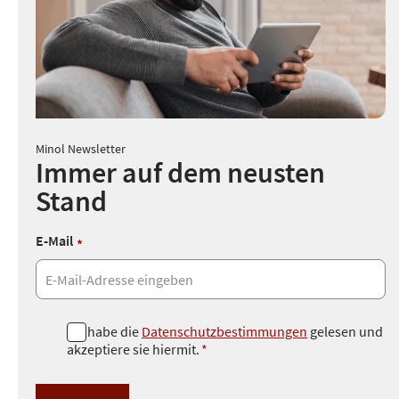
Minol Newsletter
Immer auf dem neusten
Stand
E-Mail
*
D
Ich habe die
Datenschutzbestimmungen
gelesen und
akzeptiere sie hiermit.
*
a
t
e