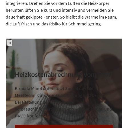
integrieren. Drehen Sie vor dem Lüften die Heizkörper
herunter, lüften Sie kurz und intensiv und vermeiden Sie
dauerhaft gekippte Fenster. So bleibt die Wärme im Raum,
die Luft frisch und das Risiko für Schimmel gering.
©
Heizkostenabrechnung vom Profi
Brunata Minol unterstützt Sie mit digitaler
Messtechnik und Funkübertragung und bei der
Bereitstellung der unterjährige
Verbrauchinformation per App – sicher, digital und
HKVO-konform.