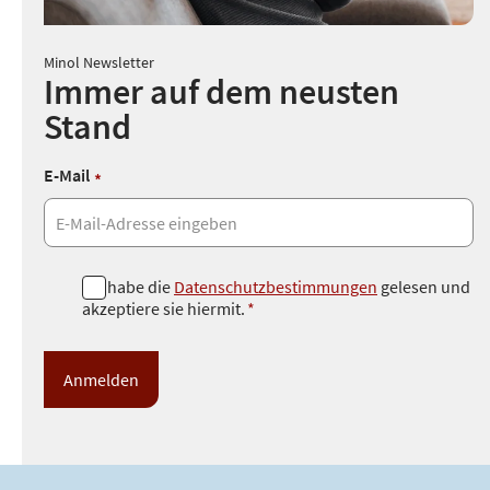
Minol Newsletter
Immer auf dem neusten
Stand
E-Mail
*
D
Ich habe die
Datenschutzbestimmungen
gelesen und
akzeptiere sie hiermit.
*
a
t
e
n
s
c
h