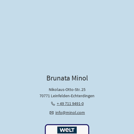
u
t
z
*
Brunata Minol
Nikolaus-Otto-Str. 25
70771 Leinfelden-Echterdingen
+ 49 711 9491-0
info@minol.com