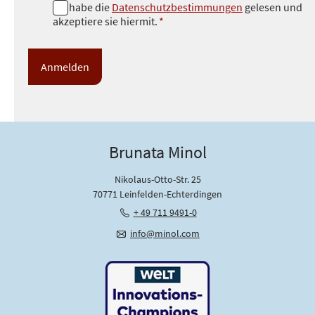
D
Ich habe die
Datenschutzbestimmungen
gelesen und
akzeptiere sie hiermit.
*
a
t
e
n
s
c
h
u
Brunata Minol
t
z
Nikolaus-Otto-Str. 25
*
70771 Leinfelden-Echterdingen
+ 49 711 9491-0
info@minol.com