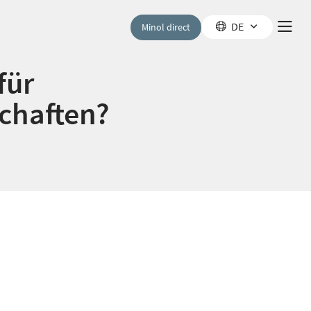
DE
Minol direct
für
chaften?