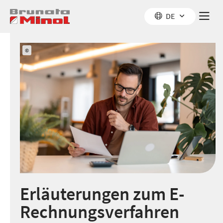
Z
Z
Z
DE
u
u
u
m
m
r
I
M
S
©
n
e
u
h
n
c
a
ü
h
l
e
t
Erläuterungen zum E-
Rechnungsverfahren