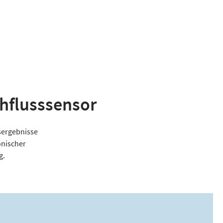
hflusssensor
sergebnisse
onischer
g.