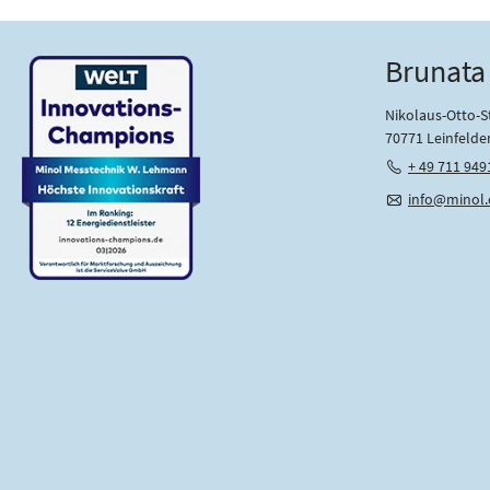
Brunata
Nikolaus-Otto-St
70771 Leinfelde
+ 49 711 949
info@minol