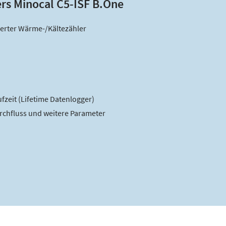
s Minocal C5-ISF B.One
ierter Wärme-/Kältezähler
fzeit (Lifetime Datenlogger)
rchfluss und weitere Parameter