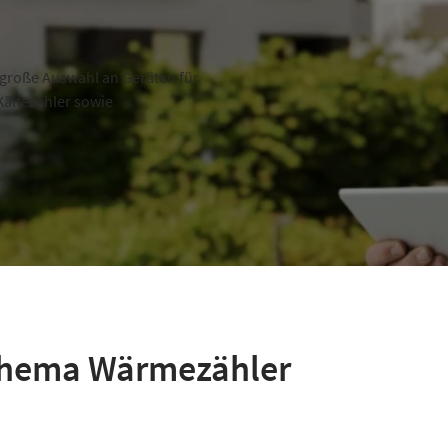
große Auswahl an Geräten für
ältezähler sowie
 Thema Wärmezähler