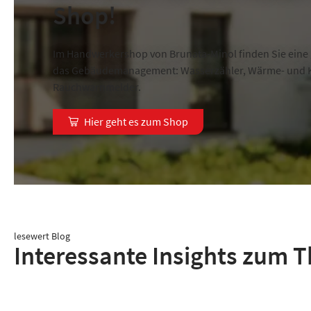
Shop!
Im Handwerkershop von Brunata-Minol finden Sie eine 
das Gebäudemanagement: Wasserzähler, Wärme- und K
Rauchwarnmelder.
Hier geht es zum Shop
lesewert Blog
Interessante Insights zum