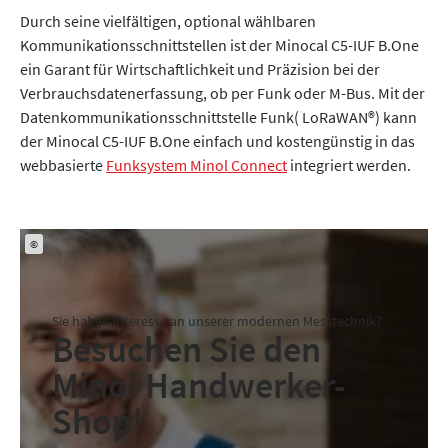
Durch seine vielfältigen, optional wählbaren
Kommunikationsschnittstellen ist der Minocal C5-IUF B.One
ein Garant für Wirtschaftlichkeit und Präzision bei der
Verbrauchsdatenerfassung, ob per Funk oder M-Bus. Mit der
Datenkommunikationsschnittstelle Funk( LoRaWAN®) kann
der Minocal C5-IUF B.One einfach und kostengünstig in das
webbasierte
Funksystem Minol Connect
integriert werden.
©
Sie haben interesse an unserer modernen Messtechnik?
Besuchen Sie den
Minol Handwerker-
Shop!